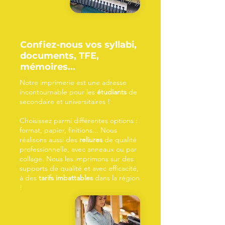
Confiez-nous vos syllabi,
documents, TFE,
mémoires...
Notre imprimerie est une adresse
incontournable pour les
étudiants
de
secondaire et universitaires !
Choisissez parmi différentes options :
format, papier, finitions... Nous
réalisons aussi des
reliures
de qualité
professionnelle, avec anneaux ou par
collage. Nous les imprimons sur des
supports de qualité et avec efficacité,
à des
tarifs imbattables
dans la région
!