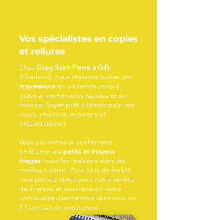
Vos spécialistes en copies
et reliures
Chez
Copy Saint Pierre à Gilly
(Charleroi), nous réalisons toutes vos
impressions
en un temps record,
grâce à nos formules rapides et sur
mesure. Soyez prêt à temps pour vos
cours, réunions, examens et
présentations !
Vous pouvez nous confier sans
problème vos
petits et moyens
tirages
, nous les réalisons dans les
meilleurs délais. Pour plus de facilité,
vous pouvez opter pour notre service
de livraison et ainsi recevoir votre
commande directement chez vous ou
à l’adresse de votre choix.